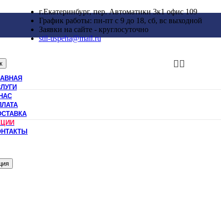
г.Екатеринбург, пер. Автоматики 3к1 офис 109
График работы: пн-пт с 9 до 18, сб, вс выходной
Заявки на сайте - круглосуточно
stil-uspeha@mail.ru
к
ЛАВНАЯ
СЛУГИ
НАС
ПЛАТА
ОСТАВКА
КЦИИ
ОНТАКТЫ
ция