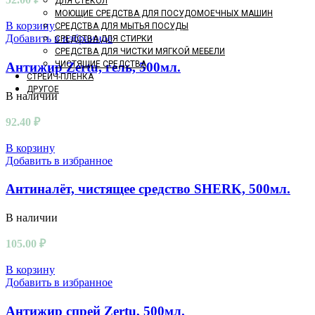
ДЛЯ СТЕКОЛ
МОЮЩИЕ СРЕДСТВА ДЛЯ ПОСУДОМОЕЧНЫХ МАШИН
В корзину
СРЕДСТВА ДЛЯ МЫТЬЯ ПОСУДЫ
Добавить в избранное
СРЕДСТВА ДЛЯ СТИРКИ
СРЕДСТВА ДЛЯ ЧИСТКИ МЯГКОЙ МЕБЕЛИ
ЧИСТЯЩИЕ СРЕДСТВА
Антижир Zertu, гель, 500мл.
СТРЕЙЧ-ПЛЕНКА
ДРУГОЕ
В наличии
92.40
₽
В корзину
Добавить в избранное
Антиналёт, чистящее средство SHERK, 500мл.
В наличии
105.00
₽
В корзину
Добавить в избранное
Антижир спрей Zertu, 500мл.