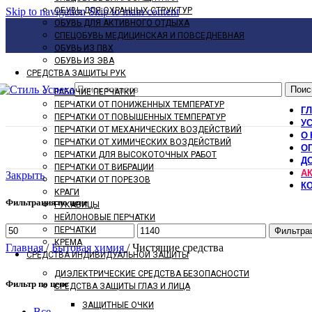
Skip to navigation
ОБУВЬ ДЛЯ ОХРАННЫХ СТРУКТУР
Skip to main content
ОБУВЬ ДЛЯ АКТИВНОГО ОТДЫХА
СПЕЦОБУВЬ МЕДИЦИНСКАЯ И ПОВСЕДНЕВНАЯ
ОБУВЬ ИЗ ПВХ
ОБУВЬ ИЗ ЭВА
СРЕДСТВА ЗАЩИТЫ РУК
Поис
РАБОЧИЕ ПЕРЧАТКИ
ПЕРЧАТКИ ОТ ПОНИЖЕННЫХ ТЕМПЕРАТУР
Г
ПЕРЧАТКИ ОТ ПОВЫШЕННЫХ ТЕМПЕРАТУР
У
ПЕРЧАТКИ ОТ МЕХАНИЧЕСКИХ ВОЗДЕЙСТВИЙ
О 
ПЕРЧАТКИ ОТ ХИМИЧЕСКИХ ВОЗДЕЙСТВИЙ
О
ПЕРЧАТКИ ДЛЯ ВЫСОКОТОЧНЫХ РАБОТ
Д
ПЕРЧАТКИ ОТ ВИБРАЦИИ
А
Закрыть
ПЕРЧАТКИ ОТ ПОРЕЗОВ
К
КРАГИ
Фильтрация по цене
РУКАВИЦЫ
НЕЙЛОНОВЫЕ ПЕРЧАТКИ
Минимальная
Максимальная
ПЕРЧАТКИ
Фильтра
цена
цена
КРЕМА
Главная
/
Бытовая химия
/
Чистящие средства
СРЕДСТВА ИНДИВИДУАЛЬНОЙ ЗАЩИТЫ
ДИЭЛЕКТРИЧЕСКИЕ СРЕДСТВА БЕЗОПАСНОСТИ
Фильтр по цене
СРЕДСТВА ЗАЩИТЫ ГЛАЗ И ЛИЦА
ЗАЩИТНЫЕ ОЧКИ
Все