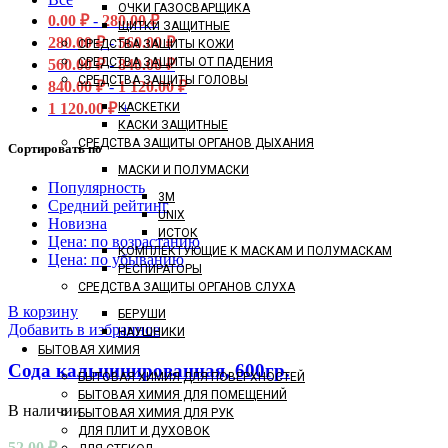
ОЧКИ ГАЗОСВАРЩИКА
0.00
₽
-
280.00
₽
ЩИТКИ ЗАЩИТНЫЕ
280.00
₽
-
560.00
₽
СРЕДСТВА ЗАЩИТЫ КОЖИ
СРЕДСТВА ЗАЩИТЫ ОТ ПАДЕНИЯ
560.00
₽
-
840.00
₽
СРЕДСТВА ЗАЩИТЫ ГОЛОВЫ
840.00
₽
-
1 120.00
₽
1 120.00
₽
+
КАСКЕТКИ
КАСКИ ЗАЩИТНЫЕ
СРЕДСТВА ЗАЩИТЫ ОРГАНОВ ДЫХАНИЯ
Сортировать по
МАСКИ И ПОЛУМАСКИ
Популярность
3M
Средний рейтинг
UNIX
Новизна
ИСТОК
Цена: по возрастанию
КОМПЛЕКТУЮЩИЕ К МАСКАМ И ПОЛУМАСКАМ
Цена: по убыванию
РЕСПИРАТОРЫ
СРЕДСТВА ЗАЩИТЫ ОРГАНОВ СЛУХА
В корзину
БЕРУШИ
Добавить в избранное
НАУШНИКИ
БЫТОВАЯ ХИМИЯ
Сода кальцинированная, 600гр.
БЫТОВАЯ ХИМИЯ ДЛЯ ПОВЕРХНОСТЕЙ
БЫТОВАЯ ХИМИЯ ДЛЯ ПОМЕЩЕНИЙ
В наличии
БЫТОВАЯ ХИМИЯ ДЛЯ РУК
ДЛЯ ПЛИТ И ДУХОВОК
52.00
₽