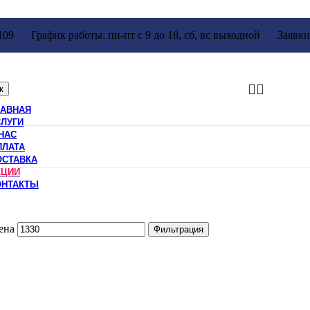
109
График работы: пн-пт с 9 до 18, сб, вс выходной
Заявки
к
ЛАВНАЯ
СЛУГИ
НАС
ПЛАТА
ОСТАВКА
КЦИИ
ОНТАКТЫ
ена
Фильтрация