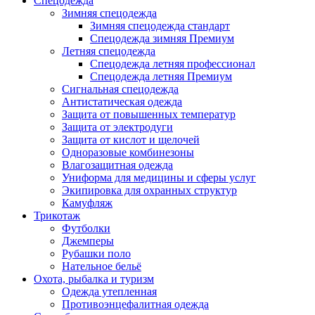
Спецодежда
Зимняя спецодежда
Зимняя спецодежда стандарт
Спецодежда зимняя Премиум
Летняя спецодежда
Спецодежда летняя профессионал
Спецодежда летняя Премиум
Сигнальная спецодежда
Антистатическая одежда
Защита от повышенных температур
Защита от электродуги
Защита от кислот и щелочей
Одноразовые комбинезоны
Влагозащитная одежда
Униформа для медицины и сферы услуг
Экипировка для охранных структур
Камуфляж
Трикотаж
Футболки
Джемперы
Рубашки поло
Нательное бельё
Охота, рыбалка и туризм
Одежда утепленная
Противоэнцефалитная одежда