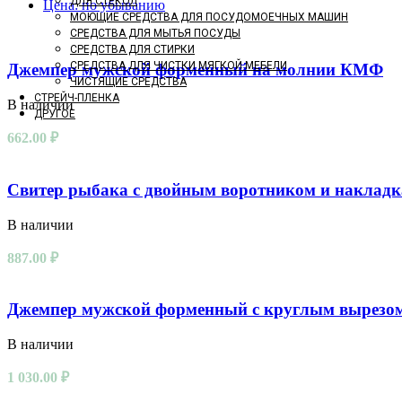
ДЛЯ СТЕКОЛ
Цена: по убыванию
МОЮЩИЕ СРЕДСТВА ДЛЯ ПОСУДОМОЕЧНЫХ МАШИН
СРЕДСТВА ДЛЯ МЫТЬЯ ПОСУДЫ
СРЕДСТВА ДЛЯ СТИРКИ
СРЕДСТВА ДЛЯ ЧИСТКИ МЯГКОЙ МЕБЕЛИ
Джемпер мужской форменный на молнии КМФ
ЧИСТЯЩИЕ СРЕДСТВА
СТРЕЙЧ-ПЛЕНКА
В наличии
ДРУГОЕ
662.00
₽
Свитер рыбака с двойным воротником и накладк
В наличии
887.00
₽
Джемпер мужской форменный с круглым вырез
В наличии
1 030.00
₽