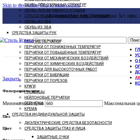
Skip to navigation
ОБУВЬ ДЛЯ ОХРАННЫХ СТРУКТУР
Skip to main content
ОБУВЬ ДЛЯ АКТИВНОГО ОТДЫХА
г.Екатеринбург, пер. Автоматики 3к1 офис 
СПЕЦОБУВЬ МЕДИЦИНСКАЯ И ПОВСЕДНЕВНАЯ
ОБУВЬ ИЗ ПВХ
ОБУВЬ ИЗ ЭВА
СРЕДСТВА ЗАЩИТЫ РУК
Поис
РАБОЧИЕ ПЕРЧАТКИ
ПЕРЧАТКИ ОТ ПОНИЖЕННЫХ ТЕМПЕРАТУР
Г
ПЕРЧАТКИ ОТ ПОВЫШЕННЫХ ТЕМПЕРАТУР
У
ПЕРЧАТКИ ОТ МЕХАНИЧЕСКИХ ВОЗДЕЙСТВИЙ
О 
ПЕРЧАТКИ ОТ ХИМИЧЕСКИХ ВОЗДЕЙСТВИЙ
О
ПЕРЧАТКИ ДЛЯ ВЫСОКОТОЧНЫХ РАБОТ
Д
ПЕРЧАТКИ ОТ ВИБРАЦИИ
А
Закрыть
ПЕРЧАТКИ ОТ ПОРЕЗОВ
К
КРАГИ
Фильтрация по цене
РУКАВИЦЫ
НЕЙЛОНОВЫЕ ПЕРЧАТКИ
Минимальная цена
Максимальная ц
ПЕРЧАТКИ
КРЕМА
СРЕДСТВА ИНДИВИДУАЛЬНОЙ ЗАЩИТЫ
Пол
ДИЭЛЕКТРИЧЕСКИЕ СРЕДСТВА БЕЗОПАСНОСТИ
Цвет
СРЕДСТВА ЗАЩИТЫ ГЛАЗ И ЛИЦА
ЗАЩИТНЫЕ ОЧКИ