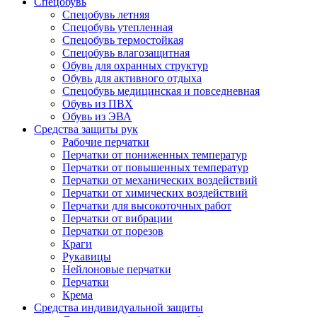
Спецобувь
Спецобувь летняя
Спецобувь утепленная
Спецобувь термостойкая
Спецобувь влагозащитная
Обувь для охранных структур
Обувь для активного отдыха
Спецобувь медицинская и повседневная
Обувь из ПВХ
Обувь из ЭВА
Средства защиты рук
Рабочие перчатки
Перчатки от пониженных температур
Перчатки от повышенных температур
Перчатки от механических воздействий
Перчатки от химических воздействий
Перчатки для высокоточных работ
Перчатки от вибрации
Перчатки от порезов
Краги
Рукавицы
Нейлоновые перчатки
Перчатки
Крема
Средства индивидуальной защиты