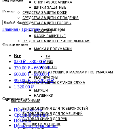
Вид одежды
ОЧКИ ГАЗОСВАРЩИКА
ЩИТКИ ЗАЩИТНЫЕ
Размер
СРЕДСТВА ЗАЩИТЫ КОЖИ
СРЕДСТВА ЗАЩИТЫ ОТ ПАДЕНИЯ
СРЕДСТВА ЗАЩИТЫ ГОЛОВЫ
Главная
/
Трикотаж
/
Джемперы
КАСКЕТКИ
КАСКИ ЗАЩИТНЫЕ
СРЕДСТВА ЗАЩИТЫ ОРГАНОВ ДЫХАНИЯ
Фильтр по цене
МАСКИ И ПОЛУМАСКИ
Все
3M
0.00
₽
-
330.00
₽
UNIX
ИСТОК
330.00
₽
-
660.00
₽
КОМПЛЕКТУЮЩИЕ К МАСКАМ И ПОЛУМАСКАМ
660.00
₽
-
990.00
₽
РЕСПИРАТОРЫ
990.00
₽
-
1 320.00
₽
СРЕДСТВА ЗАЩИТЫ ОРГАНОВ СЛУХА
1 320.00
₽
+
БЕРУШИ
НАУШНИКИ
Сортировать по
БЫТОВАЯ ХИМИЯ
БЫТОВАЯ ХИМИЯ ДЛЯ ПОВЕРХНОСТЕЙ
Популярность
БЫТОВАЯ ХИМИЯ ДЛЯ ПОМЕЩЕНИЙ
Средний рейтинг
БЫТОВАЯ ХИМИЯ ДЛЯ РУК
Новизна
ДЛЯ ПЛИТ И ДУХОВОК
Цена: по возрастанию