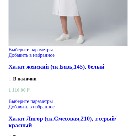
Выберите параметры
Добавить в избранное
Халат женский (тк.Бязь,145), белый
В наличии
1 110.00
₽
Выберите параметры
Добавить в избранное
Халат Лигор (тк.Смесовая,210), т.серый/
красный