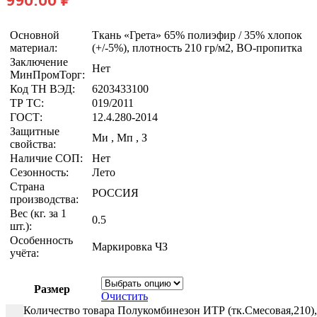
Основной
Ткань «Грета» 65% полиэфир / 35% хлопок
материал:
(+/-5%), плотность 210 гр/м2, ВО-пропитка
Заключение
Нет
МинПромТорг:
Код ТН ВЭД:
6203433100
ТР ТС:
019/2011
ГОСТ:
12.4.280-2014
Защитные
Ми , Мп , З
свойства:
Наличие СОП:
Нет
Сезонность:
Лето
Страна
РОССИЯ
производства:
Вес (кг. за 1
0.5
шт.):
Особенность
Маркировка ЧЗ
учёта:
Размер
Очистить
Количество товара Полукомбинезон ИТР (тк.Смесовая,210),