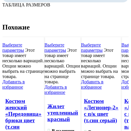
ТАБЛИЦА РАЗМЕРОВ
Похожие
Выберите
Выберите
Выберите
Выб
параметры
Этот
параметры
Этот
параметры
Этот
пара
товар имеет
товар имеет
товар имеет
това
несколько вариаций.
несколько
несколько
неск
Опции можно
вариаций. Опции
вариаций. Опции
вари
выбрать на странице
можно выбрать
можно выбрать на
можн
товара.
на странице
странице товара.
стра
Добавить в
товара.
Добавить в
Доба
избранное
Добавить в
избранное
избр
избранное
Костюм
Костюм
Ко
Жилет
женский
«Легионер-2»
«Л
утепленный
«Передовица»
с п/к цвет
с 
красный
брюки цвет
(т.син серый)
(т
(т.син
ва
В наличии