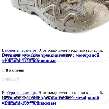
Выберите параметры
Этот товар имеет несколько вариаций.
Опции можно выбрать на странице товара.
Ботинки мужские треккинговые с мембраной
Добавить в избранное
«Elkland-171» оливковые
В наличии
7 488.00
₽
Выберите параметры
Этот товар имеет несколько вариаций.
Опции можно выбрать на странице товара.
Ботинки мужские треккинговые с мембраной
Добавить в избранное
«Elkland-169» оливковые