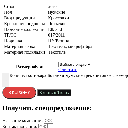
Сезон
лето
Пол
мужские
Вид продукции
Кроссовки
Крепление подошвы
Литьевое
Название коллекции
Elkland
ТР/ТС
017/2011
Подошва
ПУ/Резина
Материал верха
Текстиль, микрофибра
Материал подкладки
Текстиль
Размер обуви
Очистить
Количество товара Ботинки мужские треккинговые с мембр
-
В КОРЗИНУ
Купить в 1 клик
Получить спецпредложение:
Название компании:
Контактное лицо: