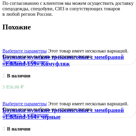
По согласованию с клиентом мы можем осуществить доставку
спецодежды, спецобуви, СИЗ и сопутствующих товаров
в любой регион России.
Похожие
Выберите параметры
Этот товар имеет несколько вариаций.
Опции можно выбрать на странице товара.
Ботинки мужские треккинговые с мембраной
Добавить в избранное
«Elkland-159» Камуфляж
В наличии
5 856.00
₽
Выберите параметры
Этот товар имеет несколько вариаций.
Опции можно выбрать на странице товара.
Ботинки мужские треккинговые с мембраной
Добавить в избранное
«Elkland-164» чёрные
В наличии