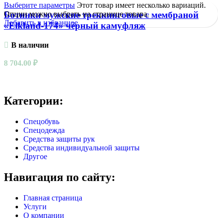
Выберите параметры
Этот товар имеет несколько вариаций.
Опции можно выбрать на странице товара.
Ботинки мужские треккинговые с мембраной
Добавить в избранное
«Elkland-174» чёрный камуфляж
В наличии
8 704.00
₽
Категории:
Спецобувь
Спецодежда
Средства защиты рук
Средства индивидуальной защиты
Другое
Навигация по сайту:
Главная страница
Услуги
О компании