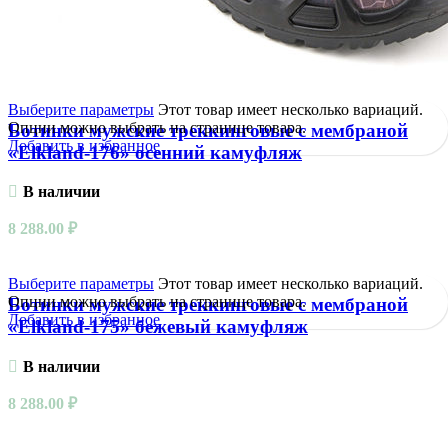
Выберите параметры
Этот товар имеет несколько вариаций.
Опции можно выбрать на странице товара.
Ботинки мужские треккинговые с мембраной
Добавить в избранное
«Elkland-176» осенний камуфляж
В наличии
8 288.00
₽
Выберите параметры
Этот товар имеет несколько вариаций.
Опции можно выбрать на странице товара.
Ботинки мужские треккинговые с мембраной
Добавить в избранное
«Elkland-175» бежевый камуфляж
В наличии
8 288.00
₽