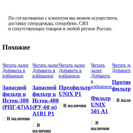
По согласованию с клиентом мы можем осуществить
доставку спецодежды, спецобуви, СИЗ
и сопутствующих товаров в любой регион России.
Похожие
Читать далее
Читать далее
Читать далее
Читать
Читать да
Добавить в
Добавить в
Добавить в
далее
Добавить 
избранное
избранное
избранное
Добавить
в
Против
избранное
Запасной
Запасной
Предфильтр
фильтр 
фильтр к
фильтр к
UNIX P1
Фильтр
Исток-300
Исток-400
В нали
UNIX
В наличии
(РПГ-67)А1
(РУ-60 м)
501 A1
А1В1 Р1
В наличии
В
В
наличии
наличии