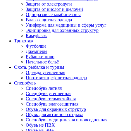
Защита от электродуги
Защита от кислот и щелочей
Одноразовые комбинезоны
Влагозащитная одежда
Униформа для медицины и сферы услуг
Экипировка для охранных структур
Камуфляж
Трикотаж
Футболки
Джемперы
Рубашки поло
Нательное бельё
Охота, рыбалка и туризм
Одежда утепленная
Противоэнцефалитная одежда
Спецобувь
Спецобувь летняя
Спецобувь утепленная
Спецобувь термостойкая
Спецобувь влагозащитная
Обувь для охранных структур
Обувь для активного отдыха
Спецобувь медицинская и повседневная
Обувь из ПВХ
Обувь из ЭВА