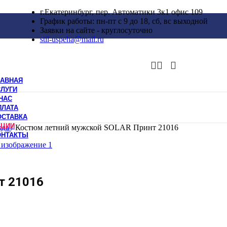
г.Екатеринбург, пер. Автоматики 3к1 офис 109
График работы: пн-пт с 9 до 18, сб, вс выходной
Заявки на сайте - круглосуточно
stil-uspeha@mail.ru
ЛАВНАЯ
СЛУГИ
НАС
ПЛАТА
ОСТАВКА
КЦИИ
жда
/
Костюм летний мужской SOLAR Принт 21016
ОНТАКТЫ
т 21016