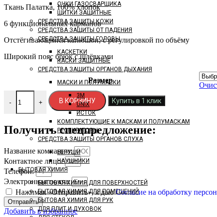
ОЧКИ ГАЗОСВАРЩИКА
Ткань Палатка, 100% хлопок
ЩИТКИ ЗАЩИТНЫЕ
СРЕДСТВА ЗАЩИТЫ КОЖИ
6 функциональных карманов
СРЕДСТВА ЗАЩИТЫ ОТ ПАДЕНИЯ
СРЕДСТВА ЗАЩИТЫ ГОЛОВЫ
Отстёгивающийся капюшон, с регулировкой по объёму
КАСКЕТКИ
Широкий пояс брюк с шлёвками
КАСКИ ЗАЩИТНЫЕ
СРЕДСТВА ЗАЩИТЫ ОРГАНОВ ДЫХАНИЯ
Размер
МАСКИ И ПОЛУМАСКИ
Очис
Количество товара Костюм летний мужской SOLAR Принт 210
3M
В КОРЗИНУ
Купить в 1 клик
-
+
UNIX
ИСТОК
КОМПЛЕКТУЮЩИЕ К МАСКАМ И ПОЛУМАСКАМ
Получить спецпредложение:
РЕСПИРАТОРЫ
СРЕДСТВА ЗАЩИТЫ ОРГАНОВ СЛУХА
Название компании:
БЕРУШИ
Контактное лицо:
НАУШНИКИ
БЫТОВАЯ ХИМИЯ
Телефон:
Электронная почта:
БЫТОВАЯ ХИМИЯ ДЛЯ ПОВЕРХНОСТЕЙ
Нажимая «Отправить», я даю
Согласие на обработку перс
БЫТОВАЯ ХИМИЯ ДЛЯ ПОМЕЩЕНИЙ
БЫТОВАЯ ХИМИЯ ДЛЯ РУК
Отправить
ДЛЯ ПЛИТ И ДУХОВОК
Добавить в избранное