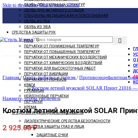
Skip to navigation
ОБУВЬ ДЛЯ ОХРАННЫХ СТРУКТУР
Skip to main content
ОБУВЬ ДЛЯ АКТИВНОГО ОТДЫХА
СПЕЦОБУВЬ МЕДИЦИНСКАЯ И ПОВСЕДНЕВНАЯ
ОБУВЬ ИЗ ПВХ
ОБУВЬ ИЗ ЭВА
СРЕДСТВА ЗАЩИТЫ РУК
РАБОЧИЕ ПЕРЧАТКИ
ПЕРЧАТКИ ОТ ПОНИЖЕННЫХ ТЕМПЕРАТУР
Г
ПЕРЧАТКИ ОТ ПОВЫШЕННЫХ ТЕМПЕРАТУР
У
ПЕРЧАТКИ ОТ МЕХАНИЧЕСКИХ ВОЗДЕЙСТВИЙ
О 
ПЕРЧАТКИ ОТ ХИМИЧЕСКИХ ВОЗДЕЙСТВИЙ
О
ПЕРЧАТКИ ДЛЯ ВЫСОКОТОЧНЫХ РАБОТ
Д
ПЕРЧАТКИ ОТ ВИБРАЦИИ
А
Главная
/
Охота, рыбалка и туризм
/
Противоэнцефалитная оде
ПЕРЧАТКИ ОТ ПОРЕЗОВ
К
КРАГИ
РУКАВИЦЫ
НЕЙЛОНОВЫЕ ПЕРЧАТКИ
Нажмите, чтобы увеличить
ПЕРЧАТКИ
КРЕМА
Костюм летний мужской SOLAR Прин
СРЕДСТВА ИНДИВИДУАЛЬНОЙ ЗАЩИТЫ
ДИЭЛЕКТРИЧЕСКИЕ СРЕДСТВА БЕЗОПАСНОСТИ
2 925.00
₽
СРЕДСТВА ЗАЩИТЫ ГЛАЗ И ЛИЦА
ЗАЩИТНЫЕ ОЧКИ