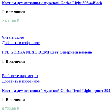
Костюм демисезонный мужской Gorka Light 506-4\Black
несколько
вариаций.
В наличии
Опции
можно
2 631.00
₽
выбрать
на
странице
Читать далее
товара.
Добавить в избранное
FFL GORKA NEXT DEMI цвет Северный камень
В наличии
Этот
Выберите параметры
товар
Добавить в избранное
имеет
Костюм демисезонный мужской Gorka Demi Light принт 394-
несколько
вариаций.
В наличии
Опции
можно
6 722.00
₽