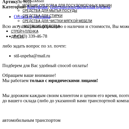
ДЛЯ СТЕКОЛ
Артикул:
Н/Д
МОЮЩИЕ СРЕДСТВА ДЛЯ ПОСУДОМОЕЧНЫХ МАШИН
Категории:
Камуфляж
,
Противоэнцефалитная одежда
СРЕДСТВА ДЛЯ МЫТЬЯ ПОСУДЫ
СРЕДСТВА ДЛЯ СТИРКИ
Оплата и доставка
СРЕДСТВА ДЛЯ ЧИСТКИ МЯГКОЙ МЕБЕЛИ
Всю актуальную информацию о наличии и стоимости, Вы може
ЧИСТЯЩИЕ СРЕДСТВА
СТРЕЙЧ-ПЛЕНКА
8 (343) 339-46-78
ДРУГОЕ
либо задать вопрос по эл. почте:
stil-uspeha@mail.ru
Подберем для Вас удобный способ оплаты!
Обращаем ваше внимание!
Мы работаем
только с юридическими лицами!
Мы дорожим каждым своим клиентом и ценим его время, поэтом
до вашего склада (либо до указанной вами транспортной комп
автомобильным транспортом