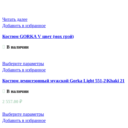
Читать далее
Добавить в избранное
Костюм GORKA V цвет (мох грэй)
В наличии
Этот
Выберите параметры
товар
Добавить в избранное
имеет
Костюм демисезонный мужской Gorka Light 551-2\Khaki 21
несколько
вариаций.
В наличии
Опции
можно
2 557.00
₽
выбрать
на
Этот
Выберите параметры
странице
товар
Добавить в избранное
товара.
имеет