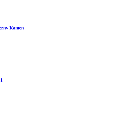
erny Kamen
-1