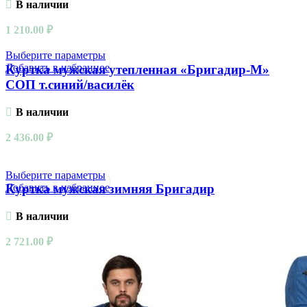
В наличии
1 210.00
₽
Выберите параметры
Добавить в избранное
Куртка мужская утепленная «Бригадир-М»
СОП т.синий/василёк
В наличии
2 436.00
₽
Выберите параметры
Добавить в избранное
Куртка мужская зимняя Бригадир
В наличии
2 721.00
₽