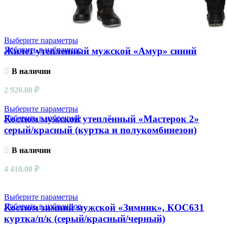
Выберите параметры
Добавить в избранное
Жилет утепленный мужской «Амур» синий
В наличии
2 920.00
₽
Выберите параметры
Добавить в избранное
Костюм мужской утеплённый «Мастерок 2»
серый/красный (куртка и полукомбинезон)
В наличии
4 410.00
₽
Выберите параметры
Добавить в избранное
Костюм зимний мужской «Зимник», КОС631
куртка/п/к (серый/красный/черный)