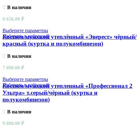
В наличии
6 656.00
₽
Выберите параметры
Добавить в избранное
Костюм мужской утеплённый «Эверест» чёрный/
красный (куртка и полукомбинезон)
В наличии
7 090.00
₽
Выберите параметры
Добавить в избранное
Костюм мужской утепленный «Профессионал 2
Ультра» т.серый/чёрный (куртка и
полукомбинезон)
В наличии
9 800.00
₽