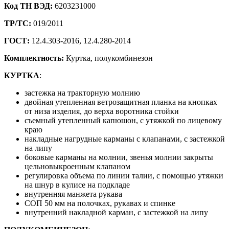
Код ТН ВЭД:
6203231000
ТР/ТС:
019/2011
ГОСТ:
12.4.303-2016, 12.4.280-2014
Комплектность:
Куртка, полукомбинезон
КУРТКА
:
застежка на тракторную молнию
двойная утепленная ветрозащитная планка на кнопках
от низа изделия, до верха воротника стойки
съемный утепленный капюшон, с утяжкой по лицевому
краю
накладные нагрудные карманы с клапанами, с застежкой
на липу
боковые карманы на молнии, звенья молнии закрыты
цельновыкроенным клапаном
регулировка объема по линии талии, с помощью утяжки
на шнур в кулисе на подкладе
внутренняя манжета рукава
СОП 50 мм на полочках, рукавах и спинке
внутренний накладной карман, с застежкой на липу