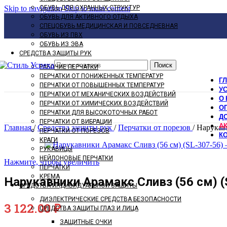
Skip to navigation
ОБУВЬ ДЛЯ ОХРАННЫХ СТРУКТУР
Skip to main content
ОБУВЬ ДЛЯ АКТИВНОГО ОТДЫХА
СПЕЦОБУВЬ МЕДИЦИНСКАЯ И ПОВСЕДНЕВНАЯ
ОБУВЬ ИЗ ПВХ
ОБУВЬ ИЗ ЭВА
СРЕДСТВА ЗАЩИТЫ РУК
Поиск
РАБОЧИЕ ПЕРЧАТКИ
ПЕРЧАТКИ ОТ ПОНИЖЕННЫХ ТЕМПЕРАТУР
Г
ПЕРЧАТКИ ОТ ПОВЫШЕННЫХ ТЕМПЕРАТУР
У
ПЕРЧАТКИ ОТ МЕХАНИЧЕСКИХ ВОЗДЕЙСТВИЙ
О 
ПЕРЧАТКИ ОТ ХИМИЧЕСКИХ ВОЗДЕЙСТВИЙ
О
ПЕРЧАТКИ ДЛЯ ВЫСОКОТОЧНЫХ РАБОТ
Д
ПЕРЧАТКИ ОТ ВИБРАЦИИ
А
Главная
/
Средства защиты рук
/
Перчатки от порезов
/
Нарукавн
ПЕРЧАТКИ ОТ ПОРЕЗОВ
К
КРАГИ
РУКАВИЦЫ
НЕЙЛОНОВЫЕ ПЕРЧАТКИ
Нажмите, чтобы увеличить
ПЕРЧАТКИ
КРЕМА
Нарукавники Арамакс Сливз (56 см) (
СРЕДСТВА ИНДИВИДУАЛЬНОЙ ЗАЩИТЫ
ДИЭЛЕКТРИЧЕСКИЕ СРЕДСТВА БЕЗОПАСНОСТИ
3 122.00
₽
СРЕДСТВА ЗАЩИТЫ ГЛАЗ И ЛИЦА
ЗАЩИТНЫЕ ОЧКИ