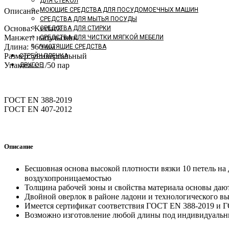
ДЛЯ СТЕКОЛ
МОЮЩИЕ СРЕДСТВА ДЛЯ ПОСУДОМОЕЧНЫХ МАШИН
Описание
СРЕДСТВА ДЛЯ МЫТЬЯ ПОСУДЫ
Основа: Kevlar®
СРЕДСТВА ДЛЯ СТИРКИ
Манжет: напульсник
СРЕДСТВА ДЛЯ ЧИСТКИ МЯГКОЙ МЕБЕЛИ
Длина: 560 мм
ЧИСТЯЩИЕ СРЕДСТВА
Размер: универсальный
СТРЕЙЧ-ПЛЕНКА
Упаковка: 1/50 пар
ДРУГОЕ
ГОСТ ЕN 388-2019
ГОСТ ЕN 407-2012
Описание
Бесшовная основа высокой плотности вязки 10 петель на
воздухопроницаемостью
Толщина рабочей зоны и свойства материала основы дают
Двойной оверлок в районе ладони и технологического вы
Имеется сертификат соответствия ГОСТ EN 388-2019 и Г
Возможно изготовление любой длины под индивидуальны