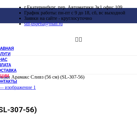
г.Екатеринбург, пер. Автоматики 3к1 офис 109
График работы: пн-пт с 9 до 18, сб, вс выходной
Заявки на сайте - круглосуточно
stil-uspeha@mail.ru
ЛАВНАЯ
СЛУГИ
НАС
ПЛАТА
ОСТАВКА
КЦИИ
ики Арамакс Сливз (56 см) (SL-307-56)
ОНТАКТЫ
SL-307-56)