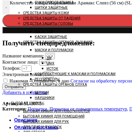
ОЧКИ ГАЗОСВАРЩИКА
Количество товара Нарукавники Арамакс Сливз (56 см) (SL
-
ЩИТКИ ЗАЩИТНЫЕ
СРЕДСТВА ЗАЩИТЫ КОЖИ
СРЕДСТВА ЗАЩИТЫ ОТ ПАДЕНИЯ
СРЕДСТВА ЗАЩИТЫ ГОЛОВЫ
КАСКЕТКИ
КАСКИ ЗАЩИТНЫЕ
Получить спецпредложение:
СРЕДСТВА ЗАЩИТЫ ОРГАНОВ ДЫХАНИЯ
МАСКИ И ПОЛУМАСКИ
Название компании:
3M
Контактное лицо:
UNIX
Телефон:
ИСТОК
Электронная почта:
КОМПЛЕКТУЮЩИЕ К МАСКАМ И ПОЛУМАСКАМ
РЕСПИРАТОРЫ
Нажимая «Отправить», я даю
Согласие на обработку перс
СРЕДСТВА ЗАЩИТЫ ОРГАНОВ СЛУХА
Отправить
Добавить в избранное
БЕРУШИ
НАУШНИКИ
Артикул:
SL-307-56
БЫТОВАЯ ХИМИЯ
Категории:
Перчатки
,
Перчатки от повышенных температур
,
П
БЫТОВАЯ ХИМИЯ ДЛЯ ПОВЕРХНОСТЕЙ
БЫТОВАЯ ХИМИЯ ДЛЯ ПОМЕЩЕНИЙ
Описание
БЫТОВАЯ ХИМИЯ ДЛЯ РУК
Оплата и доставка
ДЛЯ ПЛИТ И ДУХОВОК