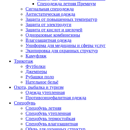
Спецодежда летняя Премиум
Сигнальная спецодежда
Антистатическая одежда
Защита от повышенных температур
Защита от электродуги
Защита от кислот и щелочей
Одноразовые комбинезоны
Влагозащитная одежда
Униформа для медицины и сферы услуг
Экипировка для охранных структур
Камуфляж
Трикотаж
Футболки
Джемперы
Рубашки поло
Нательное бельё
Охота, рыбалка и туризм
Одежда утепленная
Противоэнцефалитная одежда
Спецобувь
Спецобувь летняя
Спецобувь утепленная
Спецобувь термостойкая
Спецобувь влагозащитная
Обувь для охранных структур