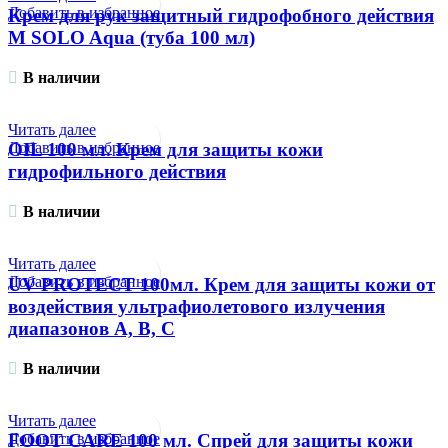
Добавить в избранное
Крем для рук защитный гидрофобного действия
М SOLO Aqua (туба 100 мл)
В наличии
Читать далее
Добавить в избранное
OIL 100 мл. Крем для защиты кожи
гидрофильного действия
В наличии
Читать далее
Добавить в избранное
UV PROTECT 100мл. Крем для защиты кожи от
воздействия ультрафиолетового излучения
диапазонов A, В, С
В наличии
Читать далее
Добавить в избранное
FOOT CARE 100 мл. Спрей для защиты кожи