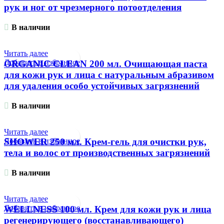
рук и ног от чрезмерного потоотделения
В наличии
Читать далее
Добавить в избранное
ORGANIC CLEAN 200 мл. Очищающая паста
для кожи рук и лица с натуральным абразивом
для удаления особо устойчивых загрязнений
В наличии
Читать далее
Добавить в избранное
SHOWER 250 мл. Крем-гель для очистки рук,
тела и волос от производственных загрязнений
В наличии
Читать далее
Добавить в избранное
WELLNESS 100 мл. Крем для кожи рук и лица
регенерирующего (восстанавливающего)