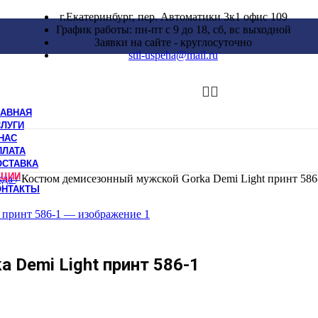
г.Екатеринбург, пер. Автоматики 3к1 офис 109
График работы: пн-пт с 9 до 18, сб, вс выходной
Заявки на сайте - круглосуточно
stil-uspeha@mail.ru
ЛАВНАЯ
СЛУГИ
НАС
ПЛАТА
ОСТАВКА
КЦИИ
жда
/
Костюм демисезонный мужской Gorka Demi Light принт 586
ОНТАКТЫ
Demi Light принт 586-1