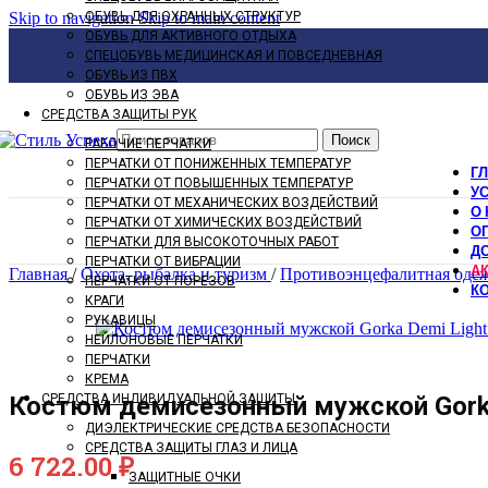
Skip to navigation
ОБУВЬ ДЛЯ ОХРАННЫХ СТРУКТУР
Skip to main content
ОБУВЬ ДЛЯ АКТИВНОГО ОТДЫХА
СПЕЦОБУВЬ МЕДИЦИНСКАЯ И ПОВСЕДНЕВНАЯ
ОБУВЬ ИЗ ПВХ
ОБУВЬ ИЗ ЭВА
СРЕДСТВА ЗАЩИТЫ РУК
Поиск
РАБОЧИЕ ПЕРЧАТКИ
ПЕРЧАТКИ ОТ ПОНИЖЕННЫХ ТЕМПЕРАТУР
Г
ПЕРЧАТКИ ОТ ПОВЫШЕННЫХ ТЕМПЕРАТУР
У
ПЕРЧАТКИ ОТ МЕХАНИЧЕСКИХ ВОЗДЕЙСТВИЙ
О 
ПЕРЧАТКИ ОТ ХИМИЧЕСКИХ ВОЗДЕЙСТВИЙ
О
ПЕРЧАТКИ ДЛЯ ВЫСОКОТОЧНЫХ РАБОТ
Д
ПЕРЧАТКИ ОТ ВИБРАЦИИ
А
Главная
/
Охота, рыбалка и туризм
/
Противоэнцефалитная оде
ПЕРЧАТКИ ОТ ПОРЕЗОВ
К
КРАГИ
РУКАВИЦЫ
НЕЙЛОНОВЫЕ ПЕРЧАТКИ
ПЕРЧАТКИ
КРЕМА
СРЕДСТВА ИНДИВИДУАЛЬНОЙ ЗАЩИТЫ
Костюм демисезонный мужской Gorka 
ДИЭЛЕКТРИЧЕСКИЕ СРЕДСТВА БЕЗОПАСНОСТИ
СРЕДСТВА ЗАЩИТЫ ГЛАЗ И ЛИЦА
6 722.00
₽
ЗАЩИТНЫЕ ОЧКИ