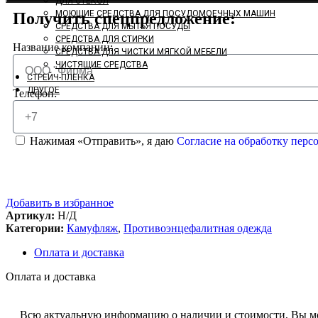
ДЛЯ СТЕКОЛ
МОЮЩИЕ СРЕДСТВА ДЛЯ ПОСУДОМОЕЧНЫХ МАШИН
Получить спецпредложение:
СРЕДСТВА ДЛЯ МЫТЬЯ ПОСУДЫ
СРЕДСТВА ДЛЯ СТИРКИ
Название компании:
СРЕДСТВА ДЛЯ ЧИСТКИ МЯГКОЙ МЕБЕЛИ
ЧИСТЯЩИЕ СРЕДСТВА
СТРЕЙЧ-ПЛЕНКА
ДРУГОЕ
Телефон:
Нажимая «Отправить», я даю
Согласие на обработку пер
Добавить в избранное
Артикул:
Н/Д
Категории:
Камуфляж
,
Противоэнцефалитная одежда
Оплата и доставка
Оплата и доставка
Всю актуальную информацию о наличии и стоимости, Вы м