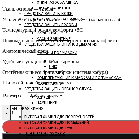
ОЧКИ ГАЗОСВАРЩИКА
ЩИТКИ ЗАЩИТНЫЕ
Ткань основы — Алова
СРЕДСТВА ЗАЩИТЫ КОЖИ
Усиление из прочой ткани «»Cats Eye»» (кошачий глаз)
СРЕДСТВА ЗАЩИТЫ ОТ ПАДЕНИЯ
СРЕДСТВА ЗАЩИТЫ ГОЛОВЫ
Температурный режим комфорта +5С
КАСКЕТКИ
КАСКИ ЗАЩИТНЫЕ
Подклад выполнен из гипоаллергенного микрофлиса
СРЕДСТВА ЗАЩИТЫ ОРГАНОВ ДЫХАНИЯ
Анатомический крой
МАСКИ И ПОЛУМАСКИ
3M
Удобные функциональные карманы
UNIX
Отстёгивающиеся бретели брюк (система кобура)
ИСТОК
КОМПЛЕКТУЮЩИЕ К МАСКАМ И ПОЛУМАСКАМ
Широкий пояс брюк с шлёвками
РЕСПИРАТОРЫ
СРЕДСТВА ЗАЩИТЫ ОРГАНОВ СЛУХА
Размер
БЕРУШИ
НАУШНИКИ
БЫТОВАЯ ХИМИЯ
-
+
БЫТОВАЯ ХИМИЯ ДЛЯ ПОВЕРХНОСТЕЙ
БЫТОВАЯ ХИМИЯ ДЛЯ ПОМЕЩЕНИЙ
БЫТОВАЯ ХИМИЯ ДЛЯ РУК
ДЛЯ ПЛИТ И ДУХОВОК